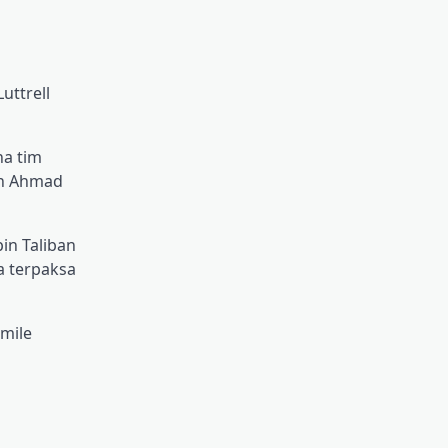
uttrell
na tim
an Ahmad
in Taliban
a terpaksa
Emile