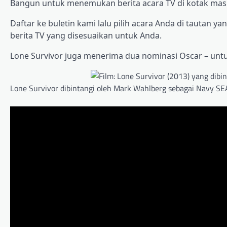
Bangun untuk menemukan berita acara TV di kotak masu
Daftar ke buletin kami lalu pilih acara Anda di tautan
berita TV yang disesuaikan untuk Anda.
Lone Survivor juga menerima dua nominasi Oscar – unt
Lone Survivor dibintangi oleh Mark Wahlberg sebagai Navy SEA