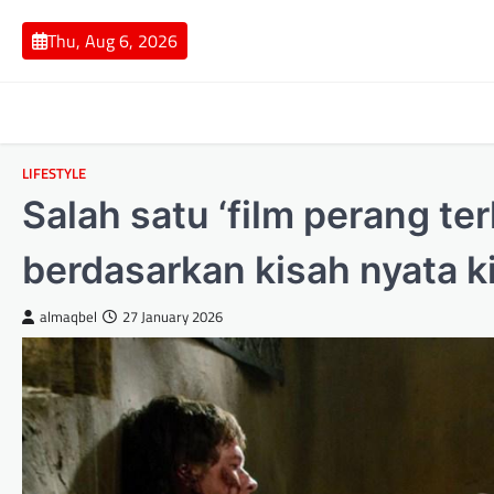
Skip
to
Thu, Aug 6, 2026
content
LIFESTYLE
Salah satu ‘film perang t
berdasarkan kisah nyata ki
almaqbel
27 January 2026