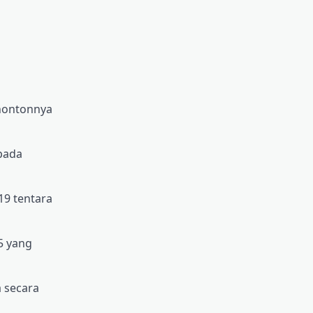
enontonnya
 pada
19 tentara
5 yang
a secara