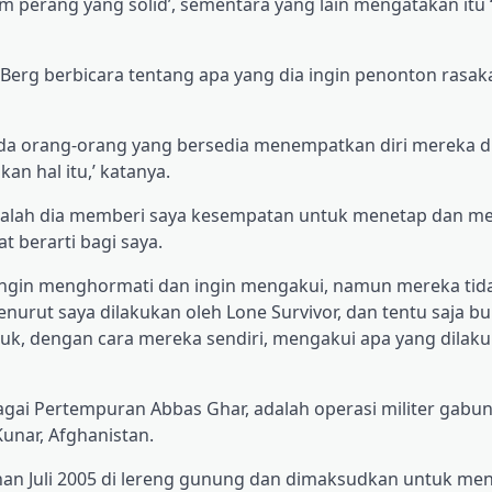
 perang yang solid’, sementara yang lain mengatakan itu 
s, Berg berbicara tentang apa yang dia ingin penonton rasak
da orang-orang yang bersedia menempatkan diri mereka di
kan hal itu,’ katanya.
 adalah dia memberi saya kesempatan untuk menetap dan m
t berarti bagi saya.
gin menghormati dan ingin mengakui, namun mereka tida
urut saya dilakukan oleh Lone Survivor, dan tentu saja b
k, dengan cara mereka sendiri, mengakui apa yang dilak
agai Pertempuran Abbas Ghar, adalah operasi militer gabu
Kunar, Afghanistan.
gahan Juli 2005 di lereng gunung dan dimaksudkan untuk m