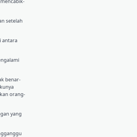
‘mencabik-
an setelah
 antara
engalami
k benar-
ukunya
ukan orang-
ngan yang
engganggu