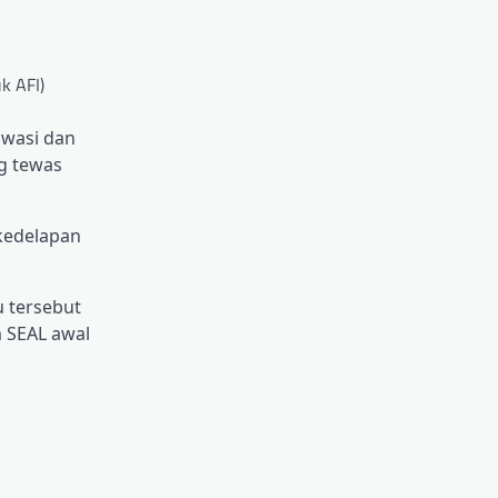
k AFI)
awasi dan
g tewas
kedelapan
u tersebut
 SEAL awal