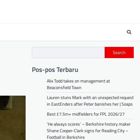
Search
Pos-pos Terbaru
Alix Todd takes on management at
Beaconsfield Town
Lauren stuns Mark with an unexpected request
in EastEnders after Peter banishes her | Soaps
Best £7.5m+ midfielders for FPL 2026/27
‘He always scores’ – Berkshire history maker
Shane Cooper-Clark signs for Reading City –
Football in Berkshire