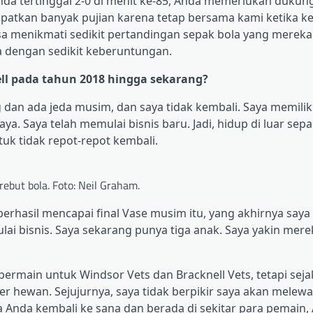
Anda tertinggal 2-0 di menit ke-85, Anda memerlukan dukun
patkan banyak pujian karena tetap bersama kami ketika k
a menikmati sedikit pertandingan sepak bola yang mereka
 dengan sedikit keberuntungan.
ll pada tahun 2018 hingga sekarang?
dan ada jeda musim, dan saya tidak kembali. Saya memilik
a. Saya telah memulai bisnis baru. Jadi, hidup di luar sepa
k tidak repot-repot kembali.
rebut bola. Foto: Neil Graham.
berhasil mencapai final Vase musim itu, yang akhirnya saya
ulai bisnis. Saya sekarang punya tiga anak. Saya yakin mere
 bermain untuk Windsor Vets dan Bracknell Vets, tetapi seja
kter hewan. Sejujurnya, saya tidak berpikir saya akan mele
 Anda kembali ke sana dan berada di sekitar para pemain,