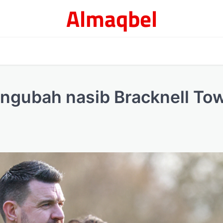
Almaqbel
ngubah nasib Bracknell To