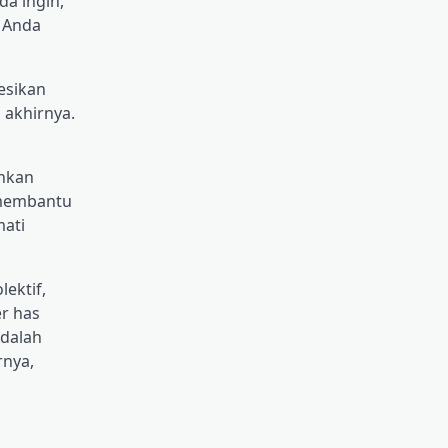
a ingin,
g Anda
esikan
a akhirnya.
inkan
 membantu
ati
ektif,
r has
adalah
rnya,