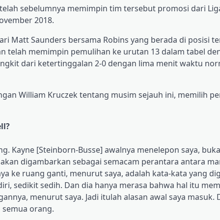
setelah sebelumnya memimpin tim tersebut promosi dari Liga
November 2018.
dari Matt Saunders bersama Robins yang berada di posisi 
dan telah memimpin pemulihan ke urutan 13 dalam tabel de
kit dari ketertinggalan 2-0 dengan lima menit waktu norm
dengan William Kruczek tentang musim sejauh ini, memilih p
ll?
hong. Kayne [Steinborn-Busse] awalnya menelepon saya, buk
t akan digambarkan sebagai semacam perantara antara ma
a ke ruang ganti, menurut saya, adalah kata-kata yang d
iri, sedikit sedih. Dan dia hanya merasa bahwa hal itu me
annya, menurut saya. Jadi itulah alasan awal saya masuk. D
i semua orang.