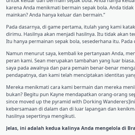
untuk keluar dan bermain sepak bola. Anda hanya kelua
karena Anda menikmati bermain sepak bola. Anda tidak 
mainkan? Anda hanya keluar dan bermain.”
Pada dasarnya, di game pertama, itulah yang kami katak
dirimu. Hasilnya akan menjadi hasilnya. Itu tidak akan te
Itu hanya permainan sepak bola, sesederhana itu. Pada
Namun menurut saya, kembali ke pertanyaan Anda, menu
peran kami. Sean merupakan tambahan yang luar biasa.
saya pada awalnya dan para pemain benar-benar meng
pendapatnya, dan kami telah menciptakan identitas y
Mereka menikmati cara kami bermain dan mereka menikma
bukan? Begitu pun Kayne mendapatkan orang-orang sepe
since moved up the pyramid with Dorking Wanderers]ini
kebersamaan di dalam dan di luar lapangan dan kenikm
hasilnya sepertinya mengikuti.
Jelas, ini adalah kedua kalinya Anda mengelola di Br