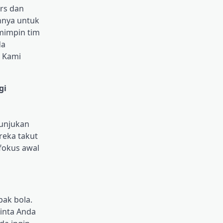
ers dan
annya untuk
mimpin tim
da
 Kami
gi
tunjukan
reka takut
fokus awal
pak bola.
inta Anda