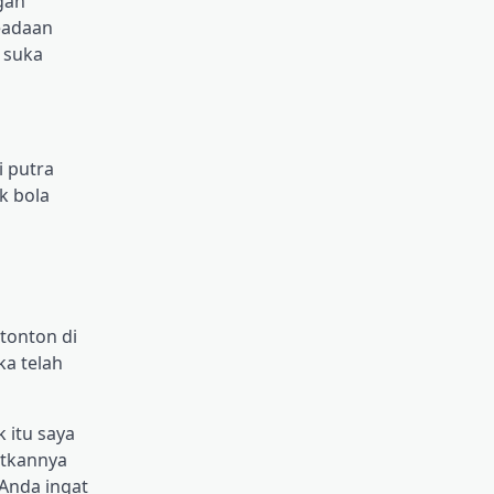
gan
eadaan
 suka
i putra
k bola
 tonton di
ka telah
k itu saya
watkannya
 Anda ingat