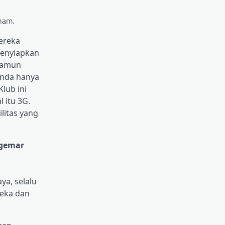
ham.
ereka
menyiapkan
Namun
Anda hanya
lub ini
 itu 3G.
litas yang
ggemar
ya, selalu
reka dan