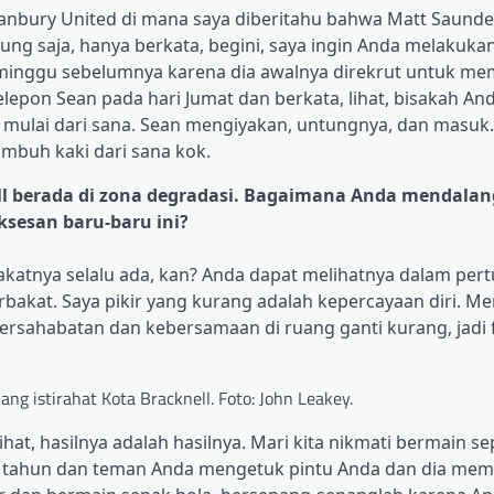
 Banbury United di mana saya diberitahu bahwa Matt Saund
ung saja, hanya berkata, begini, saya ingin Anda melakuk
minggu sebelumnya karena dia awalnya direkrut untuk me
epon Sean pada hari Jumat dan berkata, lihat, bisakah An
ulai dari sana. Sean mengiyakan, untungnya, dan masuk.
mbuh kaki dari sana kok.
ll berada di zona degradasi. Bagaimana Anda mendalan
sesan baru-baru ini?
bakatnya selalu ada, kan? Anda dapat melihatnya dalam per
bakat. Saya pikir yang kurang adalah kepercayaan diri. Me
persahabatan dan kebersamaan di ruang ganti kurang, jadi 
ang istirahat Kota Bracknell. Foto: John Leakey.
t, hasilnya adalah hasilnya. Mari kita nikmati bermain se
uh tahun dan teman Anda mengetuk pintu Anda dan dia mem