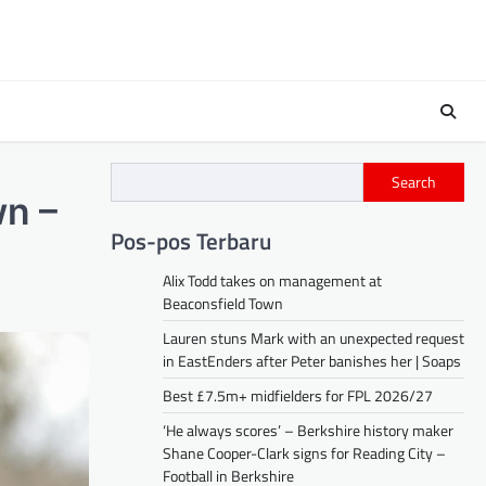
Search
wn –
Pos-pos Terbaru
Alix Todd takes on management at
Beaconsfield Town
Lauren stuns Mark with an unexpected request
in EastEnders after Peter banishes her | Soaps
Best £7.5m+ midfielders for FPL 2026/27
‘He always scores’ – Berkshire history maker
Shane Cooper-Clark signs for Reading City –
Football in Berkshire