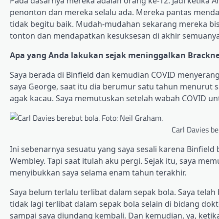
Pada dasarnya mereka adalah orang ke-12. Jadi ketika 
penonton dan mereka selalu ada. Mereka pantas menda
tidak begitu baik. Mudah-mudahan sekarang mereka bis
tonton dan mendapatkan kesuksesan di akhir semuanya
Apa yang Anda lakukan sejak meninggalkan Brackne
Saya berada di Binfield dan kemudian COVID menyerang 
saya George, saat itu dia berumur satu tahun menurut say
agak kacau. Saya memutuskan setelah wabah COVID untu
Carl Davies be
Ini sebenarnya sesuatu yang saya sesali karena Binfield 
Wembley. Tapi saat itulah aku pergi. Sejak itu, saya mem
menyibukkan saya selama enam tahun terakhir.
Saya belum terlalu terlibat dalam sepak bola. Saya telah
tidak lagi terlibat dalam sepak bola selain di bidang do
sampai saya diundang kembali. Dan kemudian, ya, ketika