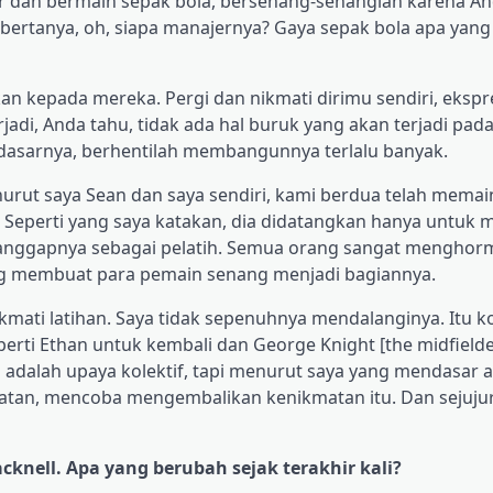
r dan bermain sepak bola, bersenang-senanglah karena And
bertanya, oh, siapa manajernya? Gaya sepak bola apa yan
an kepada mereka. Pergi dan nikmati dirimu sendiri, ekspr
rjadi, Anda tahu, tidak ada hal buruk yang akan terjadi pad
 dasarnya, berhentilah membangunnya terlalu banyak.
rut saya Sean dan saya sendiri, kami berdua telah mema
 Seperti yang saya katakan, dia didatangkan hanya untuk
anggapnya sebagai pelatih. Semua orang sangat menghorm
ang membuat para pemain senang menjadi bagiannya.
ti latihan. Saya tidak sepenuhnya mendalanginya. Itu kol
rti Ethan untuk kembali dan George Knight [the midfielde
 adalah upaya kolektif, tapi menurut saya yang mendasar 
atan, mencoba mengembalikan kenikmatan itu. Dan sejuju
acknell. Apa yang berubah sejak terakhir kali?