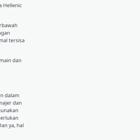
 Hellenic
terbawah
ngan
al tersisa
emain dan
an dalam
najer dan
igunakan
merlukan
an ya, hal