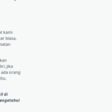
at kami
ar biasa,
matan
akan
i, jika
a ada orang
itu,
l di
 mengetahui