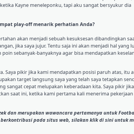
etika Kayne meneleponku, tapi aku sangat bersyukur dia
mpat play-off menarik perhatian Anda?
i bertahan akan menjadi sebuah kesuksesan dibandingkan sa
gan, jika saya jujur. Tentu saja ini akan menjadi hal yang lu
 poin sebanyak-banyaknya agar bisa mendapatkan kesela
. Saya pikir jika kami mendapatkan posisi paruh atas, itu 
akan target langsung saya yang telah saya tetapkan sendir
g sangat cepat melupakan keberadaan kita. Saya pikir jik
kan saat ini, ketika kami pertama kali menerima pekerjaan 
uczek dan merupakan wawancara pertamanya untuk Footbal
 berkontribusi pada situs web, silakan klik di sini untuk