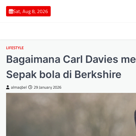
Skip
to
Sat, Aug 8, 2026
content
LIFESTYLE
Bagaimana Carl Davies me
Sepak bola di Berkshire
almaqbel
29 January 2026