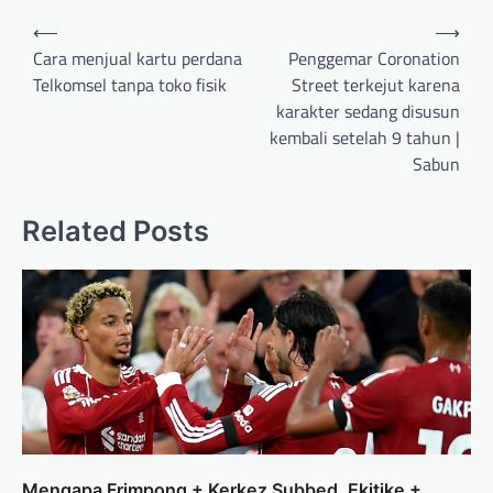
Post
⟵
⟶
navigation
Cara menjual kartu perdana
Penggemar Coronation
Telkomsel tanpa toko fisik
Street terkejut karena
karakter sedang disusun
kembali setelah 9 tahun |
Sabun
Related Posts
Mengapa Frimpong + Kerkez Subbed, Ekitike +