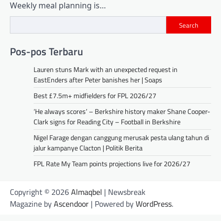
Weekly meal planning is…
Search
Pos-pos Terbaru
Lauren stuns Mark with an unexpected request in
EastEnders after Peter banishes her | Soaps
Best £7.5m+ midfielders for FPL 2026/27
‘He always scores’ – Berkshire history maker Shane Cooper-
Clark signs for Reading City – Football in Berkshire
Nigel Farage dengan canggung merusak pesta ulang tahun di
jalur kampanye Clacton | Politik Berita
FPL Rate My Team points projections live for 2026/27
Copyright © 2026
Almaqbel
| Newsbreak
Magazine by
Ascendoor
| Powered by
WordPress
.