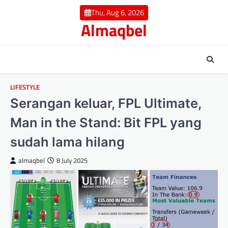
Skip
Thu, Aug 6, 2026
to
Almaqbel
content
LIFESTYLE
Serangan keluar, FPL Ultimate,
Man in the Stand: Bit FPL yang
sudah lama hilang
almaqbel
8 July 2025