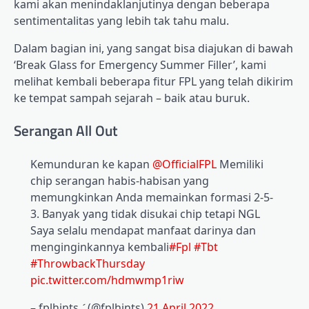
kami akan menindaklanjutinya dengan beberapa
sentimentalitas yang lebih tak tahu malu.
Dalam bagian ini, yang sangat bisa diajukan di bawah
‘Break Glass for Emergency Summer Filler’, kami
melihat kembali beberapa fitur FPL yang telah dikirim
ke tempat sampah sejarah – baik atau buruk.
Serangan All Out
Kemunduran ke kapan
@OfficialFPL
Memiliki
chip serangan habis-habisan yang
memungkinkan Anda memainkan formasi 2-5-
3. Banyak yang tidak disukai chip tetapi NGL
Saya selalu mendapat manfaat darinya dan
menginginkannya kembali
#Fpl
#Tbt
#ThrowbackThursday
pic.twitter.com/hdmwmp1riw
– fplhints  (@fplhints)
21 April 2022