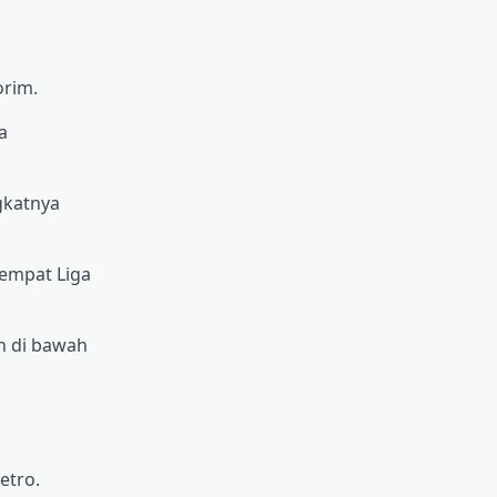
orim.
a
gkatnya
tempat Liga
h di bawah
etro.