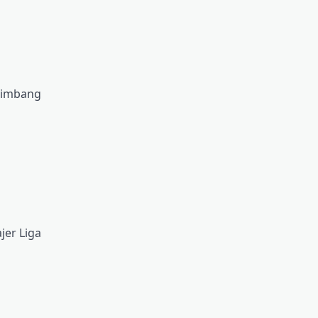
n imbang
er Liga