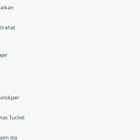
uaikan
tirahat
ajer
olskjaer
mas Tuchel
aim dia