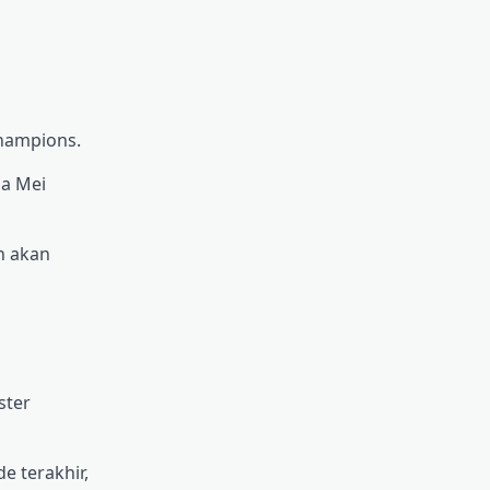
Champions.
da Mei
n akan
ster
 terakhir,