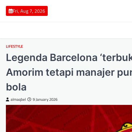
Skip
to
Fri, Aug 7, 2026
content
LIFESTYLE
Legenda Barcelona ‘terbu
Amorim tetapi manajer pu
bola
almaqbel
9 January 2026