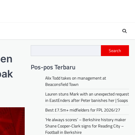
Search
ben
Pos-pos Terbaru
pak
Alix Todd takes on management at
Beaconsfield Town
Lauren stuns Mark with an unexpected request
in EastEnders after Peter banishes her | Soaps
Best £7.5m+ midfielders for FPL 2026/27
‘He always scores’ – Berkshire history maker
Shane Cooper-Clark signs for Reading City –
Football in Berkshire