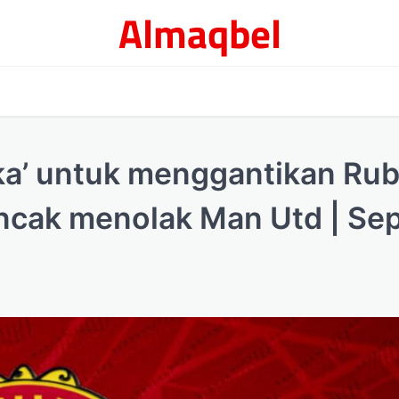
Almaqbel
ka’ untuk menggantikan Ru
ncak menolak Man Utd | Se