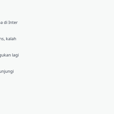
 di Inter
s, kalah
gukan lagi
unjungi