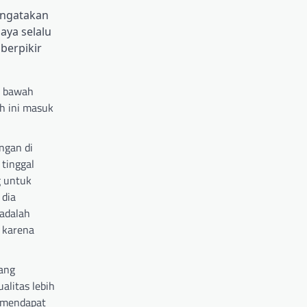
engatakan
aya selalu
berpikir
i bawah
h ini masuk
ngan di
 tinggal
g untuk
 dia
 adalah
r karena
yang
alitas lebih
z mendapat