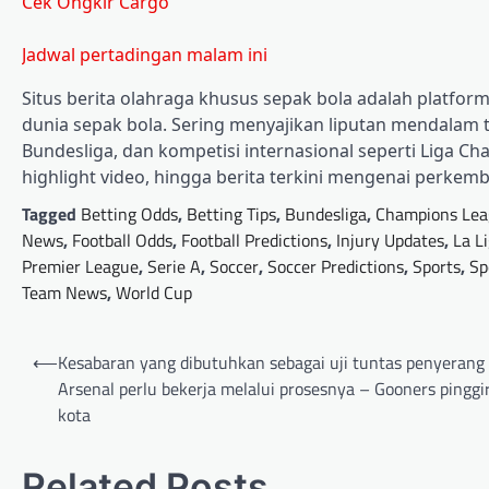
Cek Ongkir Cargo
Jadwal pertadingan malam ini
Situs berita olahraga khusus sepak bola adalah platform 
dunia sepak bola. Sering menyajikan liputan mendalam ten
Bundesliga, dan kompetisi internasional seperti Liga Ch
highlight video, hingga berita terkini mengenai perkem
Tagged
Betting Odds
,
Betting Tips
,
Bundesliga
,
Champions Lea
News
,
Football Odds
,
Football Predictions
,
Injury Updates
,
La L
Premier League
,
Serie A
,
Soccer
,
Soccer Predictions
,
Sports
,
Sp
Team News
,
World Cup
Post
⟵
Kesabaran yang dibutuhkan sebagai uji tuntas penyerang
navigation
Arsenal perlu bekerja melalui prosesnya – Gooners pinggi
kota
Related Posts