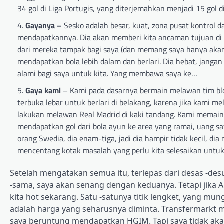
34 gol di Liga Portugis, yang diterjemahkan menjadi 15 gol 
Gayanya –
Sesko adalah besar, kuat, zona pusat kontrol 
mendapatkannya. Dia akan memberi kita ancaman tujuan di 
dari mereka tampak bagi saya (dan memang saya hanya akan
mendapatkan bola lebih dalam dan berlari. Dia hebat, jangan
alami bagi saya untuk kita. Yang membawa saya ke…
Gaya kami
– Kami pada dasarnya bermain melawan tim bl
terbuka lebar untuk berlari di belakang, karena jika kami m
lakukan melawan Real Madrid di kaki tandang. Kami memaink
mendapatkan gol dari bola ayun ke area yang ramai, uang say
orang Swedia, dia enam-tiga, jadi dia hampir tidak kecil, dia
mencentang kotak masalah yang perlu kita selesaikan untuk
Setelah mengatakan semua itu, terlepas dari desas -de
-sama, saya akan senang dengan keduanya. Tetapi jika A
kita hot sekarang. Satu -satunya titik lengket, yang mun
adalah harga yang seharusnya diminta. Transfermarkt me
saya beruntung mendapatkan HGIM. Tapi saya tidak akan 