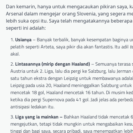
Dan kemarin, hanya untuk mengacaukan pikiran saya, 
Arsenal dalam mengejar orang Slovenia, yang segera mem
lebih suka opsi itu. Saya telah mengatakannya beberapa
seperti ini adalah:
Usianya
– Banyak terbalik, banyak kesempatan baginya u
pelatih seperti Arteta, saya pikir dia akan fantastis. Itu adil
t
akal.
Lintasannya (mirip dengan Haaland)
– Semuanya terasa s
Austria untuk 2. Liga, lalu dia pergi ke Salzburg, lalu Jerma
satu tahun ekstra dengan Leipzig untuk membawanya adalah 
Leipzig pada usia 20, Haaland meninggalkan Salzburg untuk
mencetak 18 gol, Haaland mencetak 16 tahun. Di musim kedu
ketika dia pergi Supernova pada 41 gol. Jadi jelas ada perbed
antisipasi ledakan itu.
Liga yang ia mainkan –
Bahkan Haaland tidak mencetak 6
mengejutkan, tetapi tidak mungkin untuk mengabaikan kesulit
tinggi dan bagi saya, secara pribadi, saya menempatkan lebi