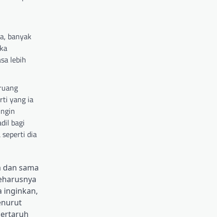
a, banyak
uka
sa lebih
ruang
ti yang ia
ingin
dil bagi
 seperti dia
ka dan sama
seharusnya
a inginkan,
enurut
bertaruh