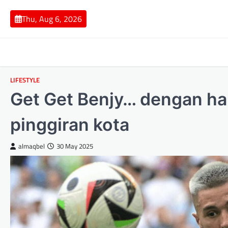
Skip
to
Thu, Aug 6, 2026
content
LIFESTYLE
Get Get Benjy… dengan ha
pinggiran kota
almaqbel
30 May 2025