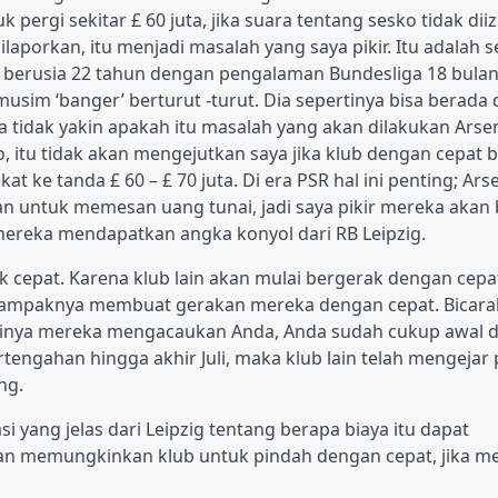
ergi sekitar £ 60 juta, jika suara tentang sesko tidak dii
ilaporkan, itu menjadi masalah yang saya pikir. Itu adalah 
 berusia 22 tahun dengan pengalaman Bundesliga 18 bula
usim ‘banger’ berturut -turut. Dia sepertinya bisa berada 
a tidak yakin apakah itu masalah yang akan dilakukan Arsena
 itu tidak akan mengejutkan saya jika klub dengan cepat 
t ke tanda £ 60 – £ 70 juta. Di era PSR hal ini penting; Ars
n untuk memesan uang tunai, jadi saya pikir mereka akan b
mereka mendapatkan angka konyol dari RB Leipzig.
epat. Karena klub lain akan mulai bergerak dengan cepat 
 tampaknya membuat gerakan mereka dengan cepat. Bicara
rtinya mereka mengacaukan Anda, Anda sudah cukup awal di
rtengahan hingga akhir Juli, maka klub lain telah mengejar 
ng.
i yang jelas dari Leipzig tentang berapa biaya itu dapat
 akan memungkinkan klub untuk pindah dengan cepat, jika m