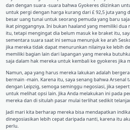
dan dengan suara -suara bahwa Gyokeres diizinkan untuk p
untuk pergi dengan harga kurang dari £ 92,5 juta yang d
besar uang tunai untuk seorang pemuda yang baru saja
ikat pinggangnya. Ini bukan haaland yang memiliki dua m
itu, tetapi mengingat dia belum masuk ke braket itu, say
sementara suara saat ini semua menunjuk ke arah Sesko,
jika mereka tidak dapat menurunkan nilainya ke lebih deka
memiliki bagian lain dari lapangan yang mereka butuhka
saja dalam hak mereka untuk kembali ke gyokeres jika 
Namun, apa yang harus mereka lakukan adalah bergerak c
bermain -main. Karena itu, saya senang bahwa Arsenal
dengan Leipzig, semoga seminggu negosiasi, jika sepe
untuk melihat opsi lain. Jika Anda melakukan ini pada pe
mereka dan di situlah pasar mulai terlihat sedikit telanja
Jadi mari kita berharap mereka bisa mendapatkan indikas
dinegosiasikan lebih cepat daripada nanti, karena itu
perlu.