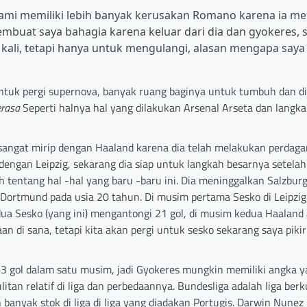
kami memiliki lebih banyak kerusakan Romano karena ia m
buat saya bahagia karena keluar dari dia dan gyokeres, s
 kali, tetapi hanya untuk mengulangi, alasan mengapa saya 
ntuk pergi supernova, banyak ruang baginya untuk tumbuh dan d
erasa
Seperti halnya hal yang dilakukan Arsenal Arseta dan langka
angat mirip dengan Haaland karena dia telah melakukan perdaga
n dengan Leipzig, sekarang dia siap untuk langkah besarnya setelah
tentang hal -hal yang baru -baru ini. Dia meninggalkan Salzbur
 Dortmund pada usia 20 tahun. Di musim pertama Sesko di Leipzig
a Sesko (yang ini) mengantongi 21 gol, di musim kedua Haaland
aan di sana, tetapi kita akan pergi untuk sesko sekarang saya piki
3 gol dalam satu musim, jadi Gyokeres mungkin memiliki angka 
an relatif di liga dan perbedaannya. Bundesliga adalah liga berku
h banyak stok di liga di liga yang diadakan Portugis. Darwin Nune