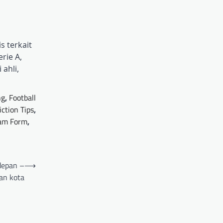
s terkait
rie A,
ahli,
ng
,
Football
iction Tips
,
am Form
,
depan –
⟶
an kota