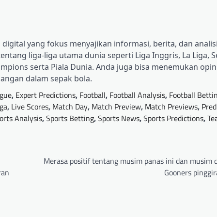
digital yang fokus menyajikan informasi, berita, dan analisi
tang liga-liga utama dunia seperti Liga Inggris, La Liga, Se
ampions serta Piala Dunia. Anda juga bisa menemukan opini 
bangan dalam sepak bola.
gue
,
Expert Predictions
,
Football
,
Football Analysis
,
Football Betti
iga
,
Live Scores
,
Match Day
,
Match Preview
,
Match Previews
,
Pred
orts Analysis
,
Sports Betting
,
Sports News
,
Sports Predictions
,
Te
Merasa positif tentang musim panas ini dan musim 
ran
Gooners pinggir