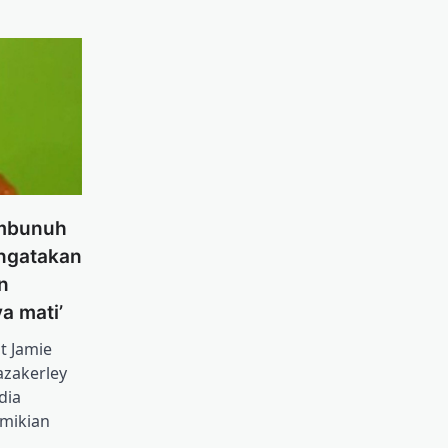
embunuh
ngatakan
n
a mati’
t Jamie
zakerley
dia
emikian