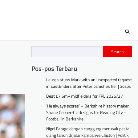
Search
Pos-pos Terbaru
Lauren stuns Mark with an unexpected request
in EastEnders after Peter banishes her | Soaps
Best £7.5m+ midfielders for FPL 2026/27
‘He always scores’ – Berkshire history maker
Shane Cooper-Clark signs for Reading City –
Football in Berkshire
Nigel Farage dengan canggung merusak pesta
ulang tahun di jalur kampanye Clacton | Politik