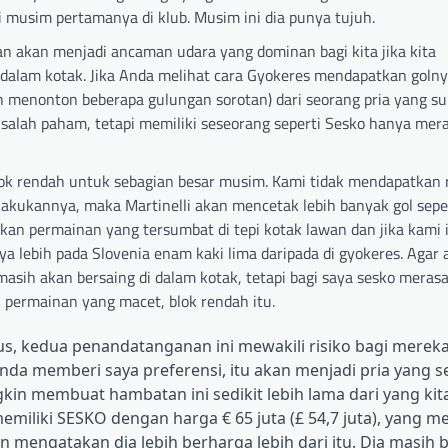
di musim pertamanya di klub. Musim ini dia punya tujuh.
dan akan menjadi ancaman udara yang dominan bagi kita jika kita
dalam kotak. Jika Anda melihat cara Gyokeres mendapatkan golny
 menonton beberapa gulungan sorotan) dari seorang pria yang s
 salah paham, tetapi memiliki seseorang seperti Sesko hanya mera
ok rendah untuk sebagian besar musim. Kami tidak mendapatkan 
elakukannya, maka Martinelli akan mencetak lebih banyak gol seper
an permainan yang tersumbat di tepi kotak lawan dan jika kami 
a lebih pada Slovenia enam kaki lima daripada di gyokeres. Agar a
 masih akan bersaing di dalam kotak, tetapi bagi saya sesko merasa
 permainan yang macet, blok rendah itu.
sus, kedua penandatanganan ini mewakili risiko bagi mere
nda memberi saya preferensi, itu akan menjadi pria yang 
gkin membuat hambatan ini sedikit lebih lama dari yang kit
miliki SESKO dengan harga € 65 juta (£ 54,7 juta), yang m
mengatakan dia lebih berharga lebih dari itu. Dia masih 