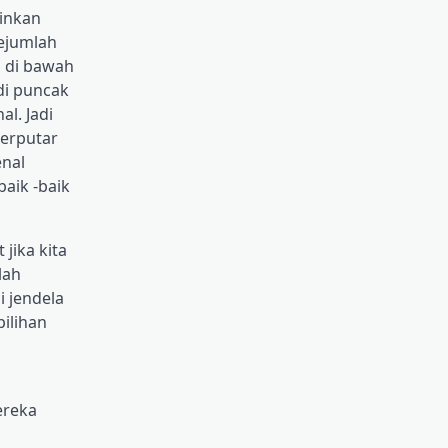
zinkan
sejumlah
n di bawah
di puncak
l. Jadi
berputar
enal
aik -baik
jika kita
lah
 jendela
pilihan
ereka