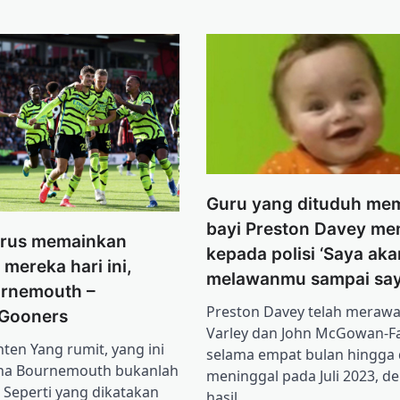
Guru yang dituduh m
bayi Preston Davey me
arus memainkan
kepada polisi ‘Saya aka
mereka hari ini,
melawanmu sampai say
rnemouth –
Preston Davey telah merawa
Gooners
Varley dan John McGowan-Fa
nten Yang rumit, yang ini
selama empat bulan hingga 
rena Bournemouth bukanlah
meninggal pada Juli 2023, d
Seperti yang dikatakan
hasil…