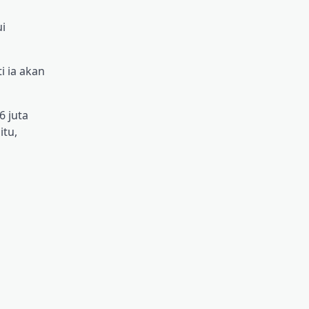
i
 ia akan
6 juta
itu,