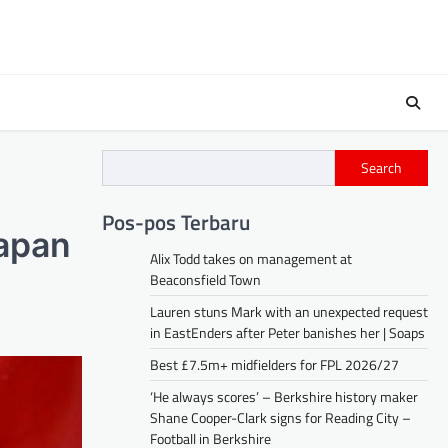
Search
Pos-pos Terbaru
apan
Alix Todd takes on management at
Beaconsfield Town
Lauren stuns Mark with an unexpected request
in EastEnders after Peter banishes her | Soaps
Best £7.5m+ midfielders for FPL 2026/27
‘He always scores’ – Berkshire history maker
Shane Cooper-Clark signs for Reading City –
Football in Berkshire