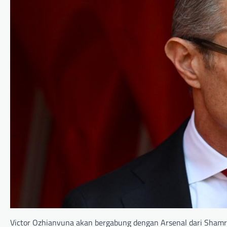
Victor Ozhianvuna akan bergabung dengan Arsenal dari Shamr