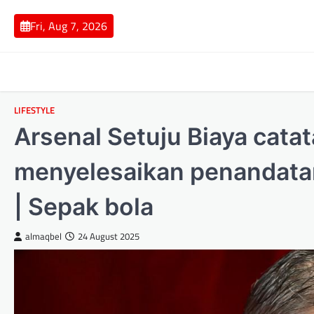
Skip
to
Fri, Aug 7, 2026
content
LIFESTYLE
Arsenal Setuju Biaya catat
menyelesaikan penandata
| Sepak bola
almaqbel
24 August 2025