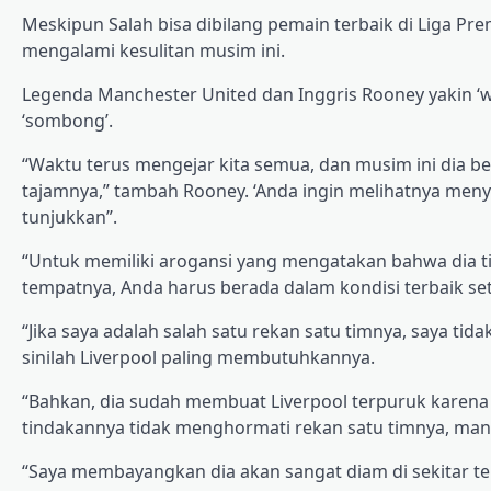
Meskipun Salah bisa dibilang pemain terbaik di Liga Pre
mengalami kesulitan musim ini.
Legenda Manchester United dan Inggris Rooney yakin ‘w
‘sombong’.
“Waktu terus mengejar kita semua, dan musim ini dia be
tajamnya,” tambah Rooney. ‘Anda ingin melihatnya meny
tunjukkan”.
“Untuk memiliki arogansi yang mengatakan bahwa dia 
tempatnya, Anda harus berada dalam kondisi terbaik s
“Jika saya adalah salah satu rekan satu timnya, saya ti
sinilah Liverpool paling membutuhkannya.
“Bahkan, dia sudah membuat Liverpool terpuruk karena k
tindakannya tidak menghormati rekan satu timnya, man
“Saya membayangkan dia akan sangat diam di sekitar t