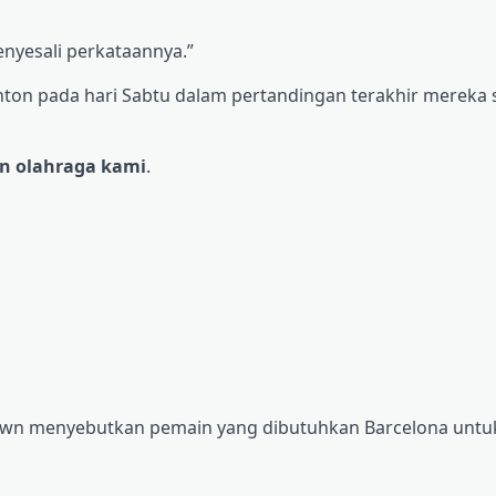
nyesali perkataannya.”
ghton pada hari Sabtu dalam pertandingan terakhir mereka
man olahraga kami
.
own menyebutkan pemain yang dibutuhkan Barcelona untu