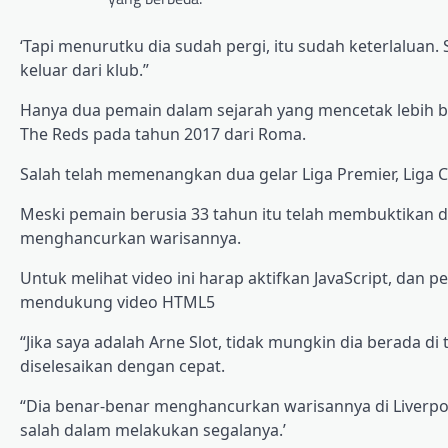
‘Tapi menurutku dia sudah pergi, itu sudah keterlaluan. 
keluar dari klub.”
Hanya dua pemain dalam sejarah yang mencetak lebih b
The Reds pada tahun 2017 dari Roma.
Salah telah memenangkan dua gelar Liga Premier, Liga Ch
Meski pemain berusia 33 tahun itu telah membuktikan d
menghancurkan warisannya.
Untuk melihat video ini harap aktifkan JavaScript, da
mendukung video HTML5
“Jika saya adalah Arne Slot, tidak mungkin dia berada d
diselesaikan dengan cepat.
“Dia benar-benar menghancurkan warisannya di Liverp
salah dalam melakukan segalanya.’