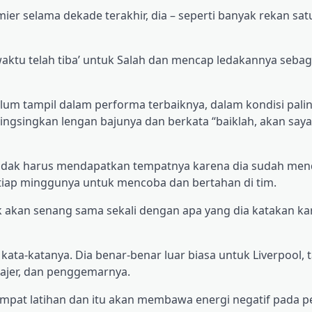
mier selama dekade terakhir, dia – seperti banyak rekan sat
aktu telah tiba’ untuk Salah dan mencap ledakannya sebag
lum tampil dalam performa terbaiknya, dalam kondisi pali
ingsingkan lengan bajunya dan berkata “baiklah, akan saya
tidak harus mendapatkan tempatnya karena dia sudah me
etiap minggunya untuk mencoba dan bertahan di tim.
dak akan senang sama sekali dengan apa yang dia katakan ka
ata-katanya. Dia benar-benar luar biasa untuk Liverpool, t
ajer, dan penggemarnya.
empat latihan dan itu akan membawa energi negatif pada 