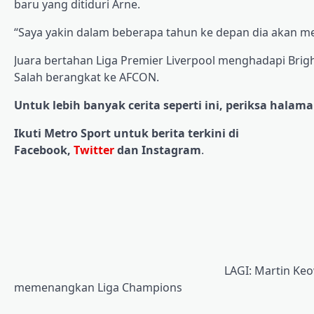
baru yang ditiduri Arne.
“Saya yakin dalam beberapa tahun ke depan dia akan me
Juara bertahan Liga Premier Liverpool menghadapi Bri
Salah berangkat ke AFCON.
Untuk lebih banyak cerita seperti ini, periksa hala
Ikuti Metro Sport untuk berita terkini di
Facebook,
Twitter
dan Instagram
.
LAGI: Martin Ke
memenangkan Liga Champions