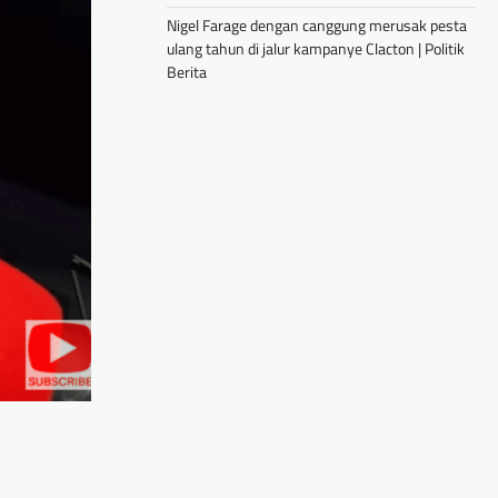
Nigel Farage dengan canggung merusak pesta
ulang tahun di jalur kampanye Clacton | Politik
Berita