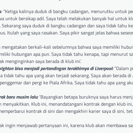
s
:
“Ketiga kalinya duduk di bangku cadangan, menurutku untuk p
wa untuk bersikap adil. Saya telah melakukan banyak hal untuk kl
 Sekarang saya duduk di bangku cadangan dan saya tidak tahu ke
. Itulah yang saya rasakan. Saya pikir sangat jelas bahwa seseo
h mengatakan berkali-kali sebelumnya bahwa saya memiliki hubu
miliki hubungan apa pun. Saya tidak tahu kenapa, tapi menurut s
 menginginkan saya berada di klub ini.’
ghton bisa menjadi pertandingan terakhirnya di Liverpool:
“Dalam pi
 tidak tahu apa yang akan terjadi sekarang. Saya akan berada di 
nggemar dan pergi ke Piala Afrika. Saya tidak tahu apa yang aka
ak baru musim lalu:
‘Bayangkan betapa buruknya saya harus men
 menyakitkan. Klub ini, menandatangani kontrak dengan klub ini,
mperbarui kontrak di sini dan mengakhiri karier saya di sini, teta
dak ingin menjawab pertanyaan ini, karena klub akan membawa sa