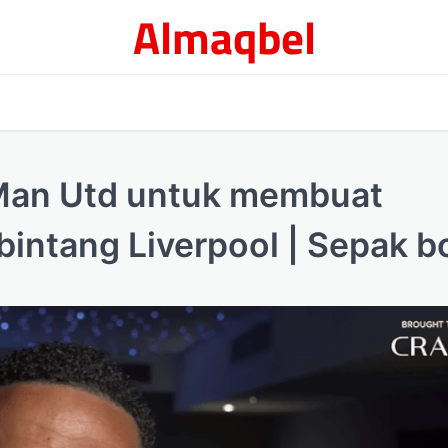
Almaqbel
Man Utd untuk membuat
 bintang Liverpool | Sepak b