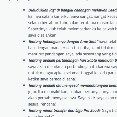
Didudukkan lagi di bangku cadangan melawan Leed
kalinya dalam karierku. Saya sangat, sangat kece
selama bertahun-tahun dan terutama musim lalu.
Sepertinya klub telah melemparkanku ke bawah bus
saya disalahkan.’
Tentang hubungannya dengan Arne Slot:
“Saya tela
baik dengan manajer dan tiba-tiba, kami tidak me
menurut pandangan saya, ada seseorang yang tidak
Tentang apakah pertandingan hari Sabtu melawan Bri
saya akan menikmati pertandingan itu karena saya
untuk mengucapkan selamat tinggal kepada para pe
ketika saya berada di sana.’
Tentang apakah dia menyesal menandatangani kontr
jujur. Itu menyakitkan, bahkan pertanyaannya pun
akan pernah menyesalinya. Saya pikir saya akan me
sesuai rencana.’
Tentang minat transfer dari Liga Pro Saudi: ‘
Saya ti
yang berbeda.”