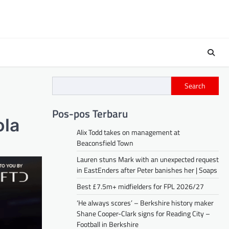
Search
Pos-pos Terbaru
ola
Alix Todd takes on management at
Beaconsfield Town
Lauren stuns Mark with an unexpected request
in EastEnders after Peter banishes her | Soaps
Best £7.5m+ midfielders for FPL 2026/27
‘He always scores’ – Berkshire history maker
Shane Cooper-Clark signs for Reading City –
Football in Berkshire