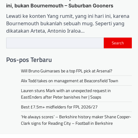
ini, bukan Bournemouth – Suburban Gooners
Lewati ke konten Yang rumit, yang ini hari ini, karena
Bournemouth bukanlah sebuah mug. Seperti yang
dikatakan Arteta, Antonio Iraloa…
Search
Pos-pos Terbaru
Will Bruno Guimaraes be a top FPL pick at Arsenal?
Alix Todd takes on management at Beaconsfield Town
Lauren stuns Mark with an unexpected request in
EastEnders after Peter banishes her | Soaps
Best £7.5m+ midfielders for FPL 2026/27
‘He always scores’ – Berkshire history maker Shane Cooper-
Clark signs for Reading City – Football in Berkshire