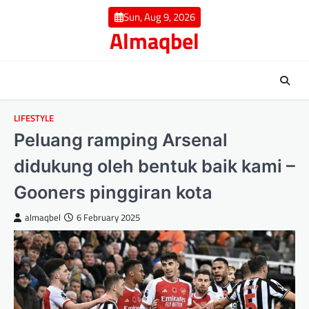
Skip
Sun, Aug 9, 2026
to
Almaqbel
content
LIFESTYLE
Peluang ramping Arsenal
didukung oleh bentuk baik kami –
Gooners pinggiran kota
almaqbel
6 February 2025