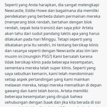
Seperti yang Anda harapkan, dia sangat melengkapi
Newcastle, Eddie Howe dan bagaimana dia memiliki
pendekatan yang berbeda dalam permainan mereka
(menyerang blok rendah, bertahan dengan blok
rendah, sepak bola transisi) dan saya pikir Arteta
akan tahu dari sudut pandang taktis apa yang harus
dilakukan pada hari Minggu. Tetapi seperti yang
dikatakan pria itu sendiri, ini tentang bersikap klinis
dan rasanya seperti dengan Newcastle atas tim lain
musim ini (mungkin PSG?) Kami bersalah karena
tidak bersikap klinis pada beberapa kesempatan,
sementara mereka telah super klinis. Seperti yang
saya sebutkan kemarin, kami telah mendominasi
setiap aspek pertandingan yang kami mainkan
melawan mereka, tetapi mereka mematikan di depan
gawang dan kami telah boros. Arteta memiliki
beberapa kesempatan yang dirujuk bahwa
sehubungan dengan Isaak dan jika kita berada di sisi