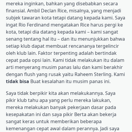
mereka inginkan, bahkan yang disebabkan secara
finansial. Ambil Declan Rice, misalnya, yang menjadi
subjek tawaran kota tetapi datang kepada kami. Saya
ingat Rio Ferdinand mengatakan Rice harus pergi ke
kota, tetapi dia datang kepada kami – kami sangat
senang tentang hal itu – dan itu menunjukkan bahwa
setiap klub dapat membuat rencananya tergelincir
oleh klub lain. Faktor terpenting adalah bertindak
cepat pada opsi lain. Kami tidak melakukan itu dalam
arti menyerang musim panas lalu dan kami berakhir
dengan flush yang rusak yaitu Raheem Sterling. Kami
tidak bisa
Buat kesalahan itu musim panas ini.
Saya tidak berpikir kita akan melakukannya. Saya
pikir klub tahu apa yang perlu mereka lakukan,
mereka melakukan banyak pekerjaan dasar pada
kesepakatan ini dan saya pikir Berta akan bekerja
sangat keras untuk memberikan beberapa
kemenangan cepat awal dalam perannya. Jadi saya