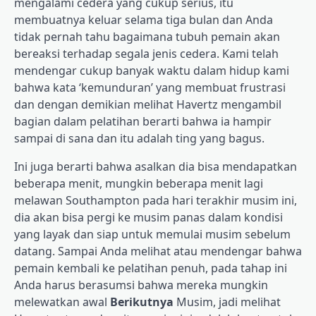
mengalami cedera yang cukup serius, itu
membuatnya keluar selama tiga bulan dan Anda
tidak pernah tahu bagaimana tubuh pemain akan
bereaksi terhadap segala jenis cedera. Kami telah
mendengar cukup banyak waktu dalam hidup kami
bahwa kata ‘kemunduran’ yang membuat frustrasi
dan dengan demikian melihat Havertz mengambil
bagian dalam pelatihan berarti bahwa ia hampir
sampai di sana dan itu adalah ting yang bagus.
Ini juga berarti bahwa asalkan dia bisa mendapatkan
beberapa menit, mungkin beberapa menit lagi
melawan Southampton pada hari terakhir musim ini,
dia akan bisa pergi ke musim panas dalam kondisi
yang layak dan siap untuk memulai musim sebelum
datang. Sampai Anda melihat atau mendengar bahwa
pemain kembali ke pelatihan penuh, pada tahap ini
Anda harus berasumsi bahwa mereka mungkin
melewatkan awal
Berikutnya
Musim, jadi melihat