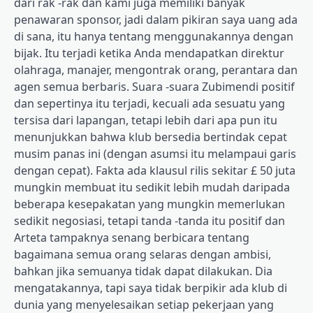
dari rak -rak dan kami juga memiliki banyak
penawaran sponsor, jadi dalam pikiran saya uang ada
di sana, itu hanya tentang menggunakannya dengan
bijak. Itu terjadi ketika Anda mendapatkan direktur
olahraga, manajer, mengontrak orang, perantara dan
agen semua berbaris. Suara -suara Zubimendi positif
dan sepertinya itu terjadi, kecuali ada sesuatu yang
tersisa dari lapangan, tetapi lebih dari apa pun itu
menunjukkan bahwa klub bersedia bertindak cepat
musim panas ini (dengan asumsi itu melampaui garis
dengan cepat). Fakta ada klausul rilis sekitar £ 50 juta
mungkin membuat itu sedikit lebih mudah daripada
beberapa kesepakatan yang mungkin memerlukan
sedikit negosiasi, tetapi tanda -tanda itu positif dan
Arteta tampaknya senang berbicara tentang
bagaimana semua orang selaras dengan ambisi,
bahkan jika semuanya tidak dapat dilakukan. Dia
mengatakannya, tapi saya tidak berpikir ada klub di
dunia yang menyelesaikan setiap pekerjaan yang