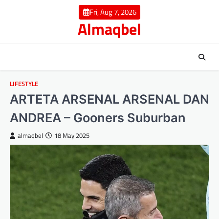
Skip
Fri, Aug 7, 2026
to
Almaqbel
content
LIFESTYLE
ARTETA ARSENAL ARSENAL DAN
ANDREA – Gooners Suburban
almaqbel
18 May 2025