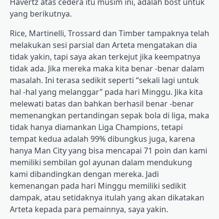
Havertz atas cedera itu musim ini, adalah bost untuk
yang berikutnya.
Rice, Martinelli, Trossard dan Timber tampaknya telah
melakukan sesi parsial dan Arteta mengatakan dia
tidak yakin, tapi saya akan terkejut jika keempatnya
tidak ada. Jika mereka maka kita benar -benar dalam
masalah. Ini terasa sedikit seperti “sekali lagi untuk
hal -hal yang melanggar” pada hari Minggu. Jika kita
melewati batas dan bahkan berhasil benar -benar
memenangkan pertandingan sepak bola di liga, maka
tidak hanya diamankan Liga Champions, tetapi
tempat kedua adalah 99% dibungkus juga, karena
hanya Man City yang bisa mencapai 71 poin dan kami
memiliki sembilan gol ayunan dalam mendukung
kami dibandingkan dengan mereka. Jadi
kemenangan pada hari Minggu memiliki sedikit
dampak, atau setidaknya itulah yang akan dikatakan
Arteta kepada para pemainnya, saya yakin.