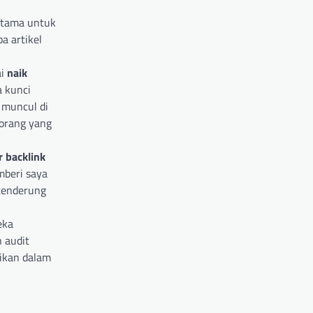
rutama untuk
a artikel
ai
naik
a kunci
 muncul di
 orang yang
 backlink
mberi saya
 cenderung
eka
 audit
fikan dalam