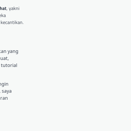
-hat
, yakni
eka
 kecantikan.
kan yang
uat,
tutorial
ngin
 saya
oran