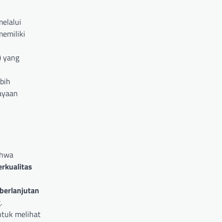
elalui
memiliki
)
yang
ebih
cayaan
ahwa
erkualitas
berlanjutan
.
ntuk melihat