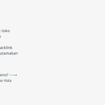
 toko
m
acklink
ngutamakan
uemo? –
⟶
an Kota