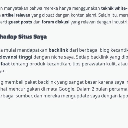
 dan menyatakan bahwa mereka hanya menggunakan
teknik white
n
artikel relevan
yang dibuat dengan konten alami. Selain itu, mer
perti
guest posts
dan
forum diskusi
yang relevan dengan industri
hadap Situs Saya
aya mulai mendapatkan
backlink
dari berbagai blog kecanti
elevansi tinggi
dengan niche saya. Setiap backlink yang dib
faat
tentang produk kecantikan, tips perawatan kulit, atau 
ya.
ung membeli paket backlink yang sangat besar karena saya i
ihat mencurigakan di mata Google. Dalam 2 bulan pertama,
erbagai sumber, dan mereka mengupdate saya dengan lap