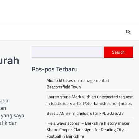
Search
urah
Pos-pos Terbaru
Alix Todd takes on management at
Beaconsfield Town
Lauren stuns Mark with an unexpected request
Pada
in EastEnders after Peter banishes her | Soaps
kan
Best £7.5m+ midfielders for FPL 2026/27
 yang saya
afik dan
‘He always scores’ – Berkshire history maker
Shane Cooper-Clark signs for Reading City –
Football in Berkshire