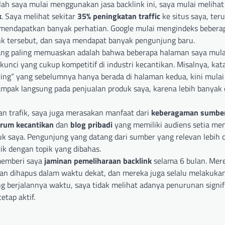
lah saya mulai menggunakan jasa backlink ini, saya mulai melihat
k
. Saya melihat sekitar
35% peningkatan traffic
ke situs saya, te
mendapatkan banyak perhatian. Google mulai mengindeks beberap
k tersebut, dan saya mendapat banyak pengunjung baru.
yang paling memuaskan adalah bahwa beberapa halaman saya mul
unci yang cukup kompetitif di industri kecantikan. Misalnya, kat
ering” yang sebelumnya hanya berada di halaman kedua, kini mulai
dampak langsung pada penjualan produk saya, karena lebih banyak
an trafik, saya juga merasakan manfaat dari
keberagaman sumber
orum kecantikan
dan
blog pribadi
yang memiliki audiens setia me
k saya. Pengunjung yang datang dari sumber yang relevan lebih
ik dengan topik yang dibahas.
memberi saya
jaminan pemeliharaan backlink
selama 6 bulan. Mer
an dihapus dalam waktu dekat, dan mereka juga selalu melakukan
ng berjalannya waktu, saya tidak melihat adanya penurunan signi
etap aktif.