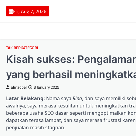
Skip
to
Fri, Aug 7, 2026
content
TAK BERKATEGORI
Kisah sukses: Pengalaman
yang berhasil meningkatkan
almaqbel
8 January 2025
Latar Belakang:
Nama saya
Rina
, dan saya memiliki se
awalnya, saya merasa kesulitan untuk meningkatkan tra
beberapa usaha SEO dasar, seperti mengoptimalkan kont
dapatkan terasa lambat, dan saya merasa frustasi karen
penjualan masih stagnan.