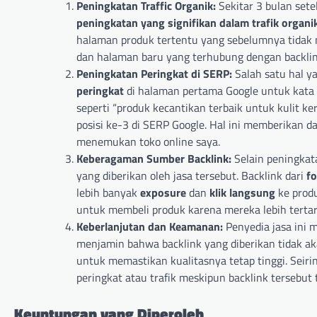
Peningkatan Traffic Organik:
Sekitar 3 bulan sete
peningkatan yang signifikan dalam trafik organi
halaman produk tertentu yang sebelumnya tidak 
dan halaman baru yang terhubung dengan backlin
Peningkatan Peringkat di SERP:
Salah satu hal 
peringkat
di halaman pertama Google untuk kata k
seperti “produk kecantikan terbaik untuk kulit k
posisi ke-3 di SERP Google. Hal ini memberikan 
menemukan toko online saya.
Keberagaman Sumber Backlink:
Selain peningkat
yang diberikan oleh jasa tersebut. Backlink dari
f
lebih banyak
exposure
dan
klik langsung
ke produ
untuk membeli produk karena mereka lebih tertar
Keberlanjutan dan Keamanan:
Penyedia jasa ini 
menjamin bahwa backlink yang diberikan tidak ak
untuk memastikan kualitasnya tetap tinggi. Seiri
peringkat atau trafik meskipun backlink tersebut t
Keuntungan yang Diperoleh