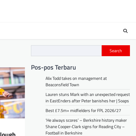
Search
Pos-pos Terbaru
Alix Todd takes on management at
Beaconsfield Town
Lauren stuns Mark with an unexpected request
in EastEnders after Peter banishes her | Soaps
Best £7.5m+ midfielders for FPL 2026/27
‘He always scores’ – Berkshire history maker
Shane Cooper-Clark signs for Reading City –
Football in Berkshire
Slough