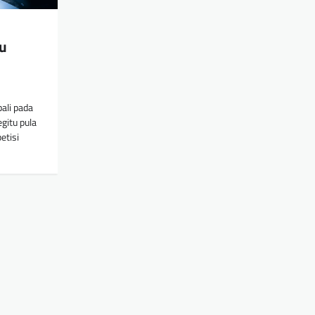
u
ali pada
gitu pula
etisi