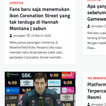
LIFESTYLE
Apa yan
Fans baru saja menemukan
sebelum
ikon Coronation Street yang
Gamewe
tak terduga di Hannah
almaqbel
Montana | sabun
Kita baru saj
almaqbel
25 March 2026
tenang di Fa
Miley punya pasangan misterius di
dengan sepak 
Weatherfield (Foto: Reuters) Jika saya
Piala…
memberi tahu Anda bahwa salah satu
penduduk Coronation Street memiliki…
TAK BERKATE
Platform
Terperca
Resmi
almaqbel