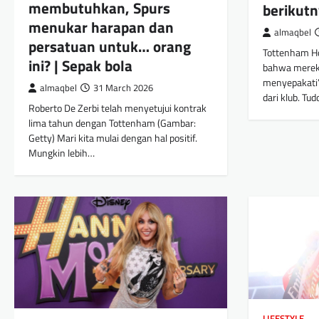
membutuhkan, Spurs
berikut
menukar harapan dan
almaqbel
persatuan untuk… orang
Tottenham Ho
ini? | Sepak bola
bahwa mereka
menyepakati”
almaqbel
31 March 2026
dari klub. Tud
Roberto De Zerbi telah menyetujui kontrak
lima tahun dengan Tottenham (Gambar:
Getty) Mari kita mulai dengan hal positif.
Mungkin lebih…
LIFESTYLE