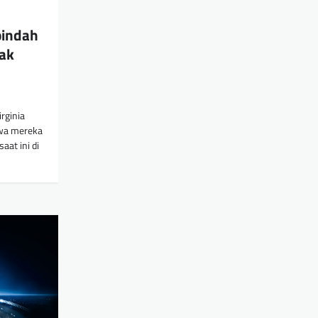
pindah
pak
rginia
wa mereka
aat ini di