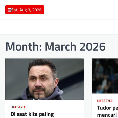
Skip
to
Sat, Aug 8, 2026
content
Month:
March 2026
LIFESTYLE
Tudor pe
LIFESTYLE
Di saat kita paling
mencari