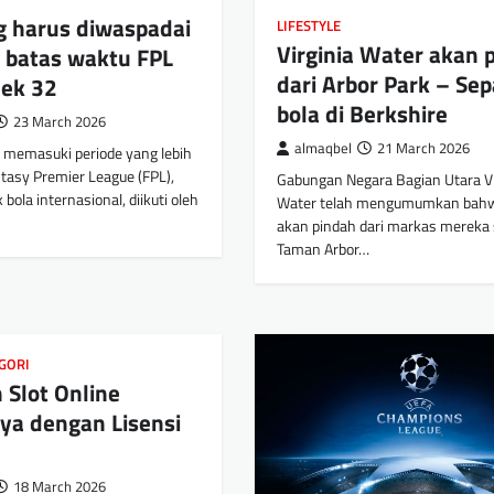
g harus diwaspadai
LIFESTYLE
Virginia Water akan 
 batas waktu FPL
dari Arbor Park – Se
ek 32
bola di Berkshire
23 March 2026
almaqbel
21 March 2026
a memasuki periode yang lebih
ntasy Premier League (FPL),
Gabungan Negara Bagian Utara Vi
bola internasional, diikuti oleh
Water telah mengumumkan bah
akan pindah dari markas mereka s
Taman Arbor…
GORI
 Slot Online
ya dengan Lisensi
18 March 2026