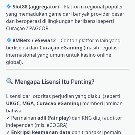
Slot88 (aggregator)
– Platform regional populer
yang memadukan game dari banyak provider besar
dan beroperasi di lingkungan berlisensi seperti
Curaçao / PAGCOR.
8MBets / eSewa12
– Contoh platform lain yang
berlisensi dari
Curaçao eGaming
(masih regulasi
internasional yang umum untuk kasino online
global).
Mengapa Lisensi Itu Penting?
Lisensi dari otoritas perjudian yang diakui (seperti
UKGC, MGA, Curacao eGaming
) memberi jaminan
bahwa:
✔ Permainan
adil (fair play)
dan RNG diuji audi‑tor
independen (mis. eCOGRA)
✔
Enkripsi keamanan data
dan transaksi pemain