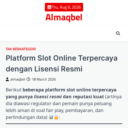
Skip
Thu, Aug 6, 2026
to
Almaqbel
content
TAK BERKATEGORI
Platform Slot Online Terpercaya
dengan Lisensi Resmi
almaqbel
18 March 2026
Berikut
beberapa platform slot online terpercaya
yang punya
lisensi resmi
dan reputasi kuat
(artinya
dia diawasi regulator dan pemain punya peluang
lebih aman di soal fair play, pembayaran, dan
perlindungan data)
: